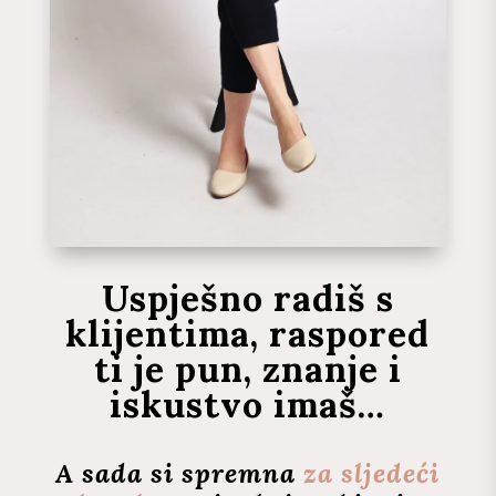
Uspješno radiš s
klijentima, raspored
ti je pun, znanje i
iskustvo imaš…
A sada si spremna
za sljedeći