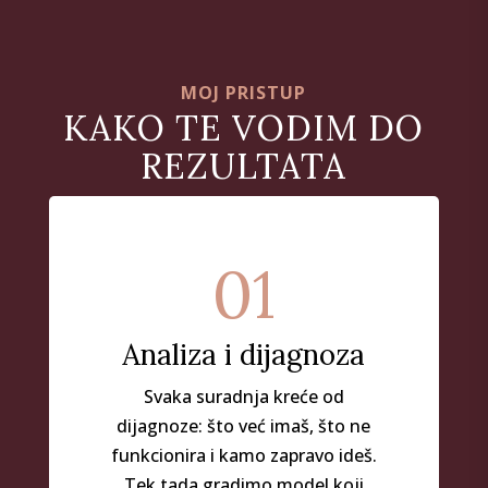
MOJ PRISTUP
KAKO TE VODIM DO
REZULTATA
01
Analiza i dijagnoza
Svaka suradnja kreće od
dijagnoze: što već imaš, što ne
funkcionira i kamo zapravo ideš.
Tek tada gradimo model koji