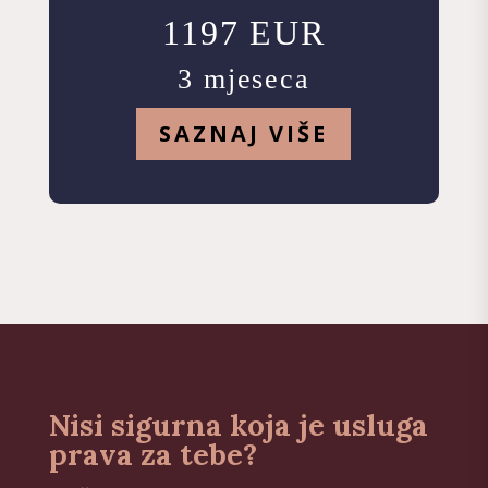
1197 EUR
3 mjeseca
SAZNAJ VIŠE
Nisi sigurna koja je usluga
prava za tebe?