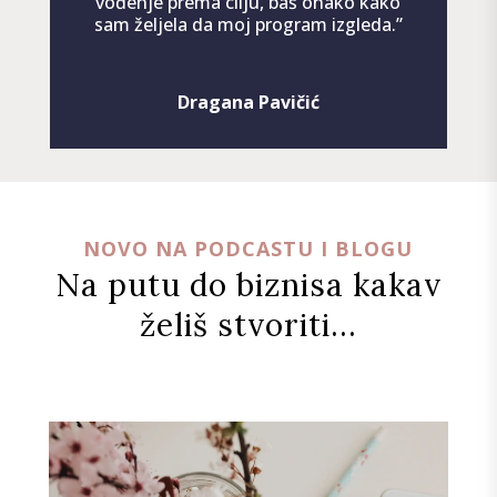
vođenje prema cilju, baš onako kako
sam željela da moj program izgleda.
”
Dragana Pavičić
NOVO NA PODCASTU I BLOGU
Na putu do biznisa kakav
želiš stvoriti…