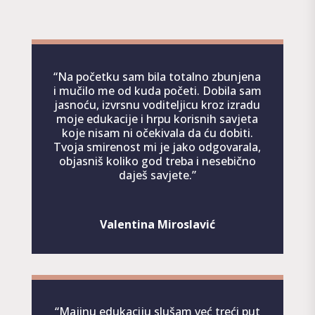
“Na početku sam bila totalno zbunjena
i mučilo me od kuda početi. Dobila sam
jasnoću, izvrsnu voditeljicu kroz izradu
moje edukacije i hrpu korisnih savjeta
koje nisam ni očekivala da ću dobiti.
Tvoja smirenost mi je jako odgovarala,
objasniš koliko god treba i nesebično
daješ savjete.
”
Valentina Miroslavić
“Majinu edukaciju slušam već treći put